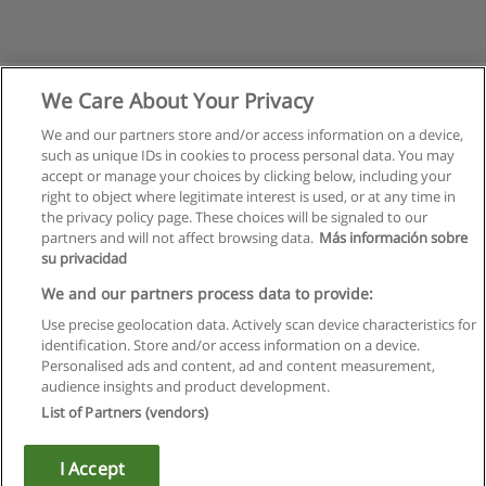
We Care About Your Privacy
We and our partners store and/or access information on a device,
such as unique IDs in cookies to process personal data. You may
accept or manage your choices by clicking below, including your
right to object where legitimate interest is used, or at any time in
the privacy policy page. These choices will be signaled to our
partners and will not affect browsing data.
Más información sobre
su privacidad
Regras de uso
We and our partners process data to provide:
Use precise geolocation data. Actively scan device characteristics for
Privacidade de dados
identification. Store and/or access information on a device.
Personalised ads and content, ad and content measurement,
Entrar em contato com Educaedu
audience insights and product development.
List of Partners (vendors)
Copyright © Educaedu Business S.L. - CIF : B-95610580: -
www.educaedu.com.pt
I Accept