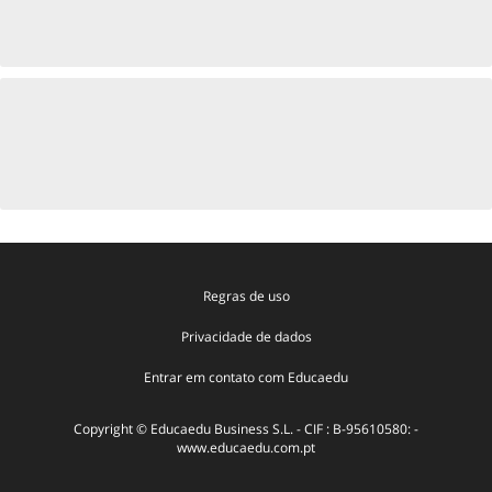
Regras de uso
Privacidade de dados
Entrar em contato com Educaedu
Copyright © Educaedu Business S.L. - CIF : B-95610580: -
www.educaedu.com.pt