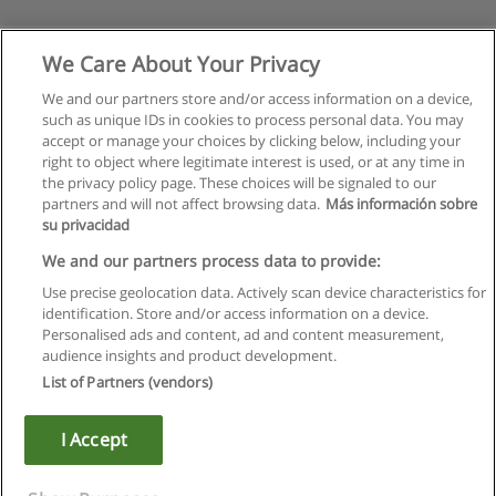
We Care About Your Privacy
We and our partners store and/or access information on a device,
such as unique IDs in cookies to process personal data. You may
accept or manage your choices by clicking below, including your
right to object where legitimate interest is used, or at any time in
the privacy policy page. These choices will be signaled to our
partners and will not affect browsing data.
Más información sobre
su privacidad
Regras de uso
We and our partners process data to provide:
Use precise geolocation data. Actively scan device characteristics for
Privacidade de dados
identification. Store and/or access information on a device.
Personalised ads and content, ad and content measurement,
Entrar em contato com Educaedu
audience insights and product development.
List of Partners (vendors)
Copyright © Educaedu Business S.L. - CIF : B-95610580: -
www.educaedu.com.pt
I Accept