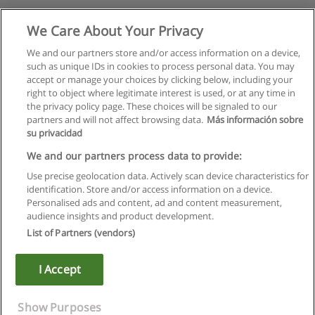
We Care About Your Privacy
We and our partners store and/or access information on a device,
such as unique IDs in cookies to process personal data. You may
accept or manage your choices by clicking below, including your
right to object where legitimate interest is used, or at any time in
the privacy policy page. These choices will be signaled to our
partners and will not affect browsing data.
Más información sobre
su privacidad
We and our partners process data to provide:
Use precise geolocation data. Actively scan device characteristics for
identification. Store and/or access information on a device.
Regras de uso
Personalised ads and content, ad and content measurement,
audience insights and product development.
Privacidade de dados
List of Partners (vendors)
Entrar em contato com Educaedu
I Accept
Copyright © Educaedu Business S.L. - CIF : B-95610580: -
www.educaedu.com.pt
Show Purposes