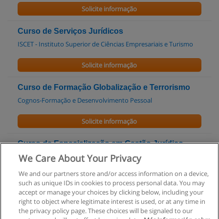
Solicite informação
Curso de Serviços Jurídicos
ISCET - Instituto Superior de Ciências Empresariais e Turismo
Solicite informação
Curso de Formação Globalização e Terrorismo
Cognos-Formação e Desenvolvimento Pessoal
Solicite informação
Curso de Especialização em Gestão Jurídico-
Empresarial
We Care About Your Privacy
Cognos-Formação e Desenvolvimento Pessoal
We and our partners store and/or access information on a device,
such as unique IDs in cookies to process personal data. You may
Solicite informação
accept or manage your choices by clicking below, including your
right to object where legitimate interest is used, or at any time in
the privacy policy page. These choices will be signaled to our