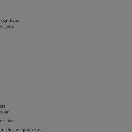
cognitivas
vo geral
cas
colar
escolar
rbações psiquiátricas