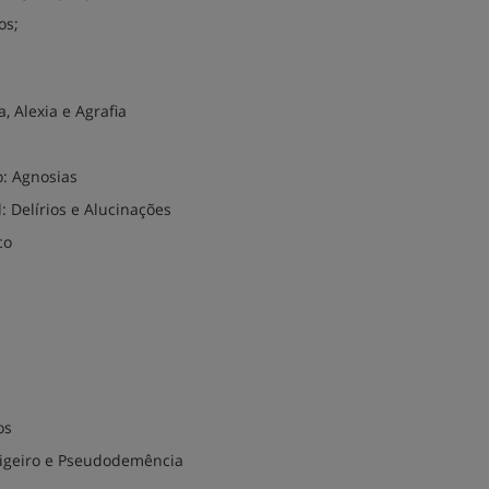
os;
 Alexia e Agrafia
: Agnosias
 Delírios e Alucinações
co
os
 Ligeiro e Pseudodemência