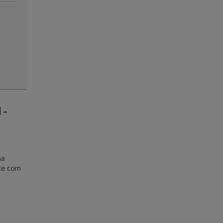
 -
ma
nte com