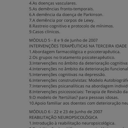
4.As doenças vasculares.
5.As demências fronto-temporais.
6.A demência da doença de Parkinson.
7.A demência por corpos de Lewy.
8.Rastreio cognitivo e protocolo de mínimos.
9.Casos clínicos.
MÓDULO 5 - 8 e 9 de Junho de 2007
INTERVENÇÕES TERAPÊUTICAS NA TERCEIRA IDADE
1.Abordagem farmacológica e psicoterapêutica.
2.Os grupos no tratamento psicoterapêutico.
3.Intervenções no âmbito da deterioração cognitiva
4.Intervenções no âmbito da deterioração funcion
5.Intervenções cognitivas na depressão.
6.Intervenções construtivistas: Modelo Autobiográfi
7.Intervenções psicanalíticas na abordagem individ
8.Intervenções psicossociais: Terapia de Revisão da
9.O modelo de ?tertúlias? para pessoas idosas.
10.Apoio familiar aos doentes com deterioração ne
MÓDULO 6 - 22 e 23 de Junho de 2007
REABILITAÇÃO NEUROPSICOLÓGICA
1.Introdução à reabilitação neuropsicológica.