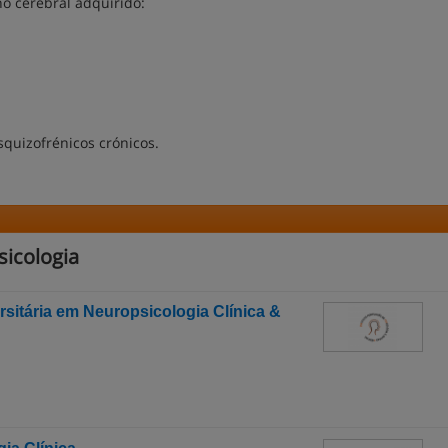
no cerebral adquirido:
quizofrénicos crónicos.
icologia
sitária em Neuropsicologia Clínica &