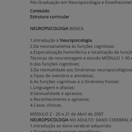
Pós-Graduação em Neuropsicologia e Envelhecime
Conteúdo
Estrutura curricular
NEUROPSICOLOGIA
BÁSICA
1.Introdução à
Neuropsicologia
.
2.Da neuroanatomia às funções cognitivas:
a.Especialização hemisférica e localização de funçõ
Técnicas de neuroimagem e estudo MÓDULO 1-30 e
b.das funções cognitivas;
3.Da normalidade aos Síndromas neuropsicológicos 
a.Tipos de memória e amnésias;
b.As funções cognitivas e o Síndroma frontal;
c.Linguagem e afasias;
d.Gestualidade e apraxias;
e.Reconhecimento e agnosias;
4.Casos clínicos.
MÓDULO 2 - 20 e 21 de Abril de 2007
NEUROPSICOLOGIA
NO ADULTO: DANO CEREBRAL 
1.Introdução ao dano cerebral adquirido:
a.Traumatismos craneo-encefálicos;