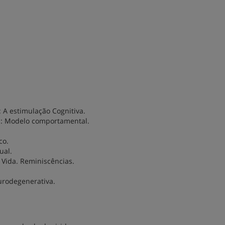
: A estimulação Cognitiva.
al: Modelo comportamental.
co.
ual.
 Vida. Reminiscências.
urodegenerativa.