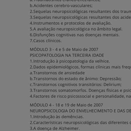
b.Acidentes cerebro-vasculares;
2.Sequelas neuropsicológicas resultantes dos trau
3.Sequelas neuropsicológicas resultantes dos acide
4.Instrumentos e protocolos de avaliação.
5.A avaliação neuropsicológica no âmbito legal.
6.Disfunções cognitivas nas doenças mentais.
7.Casos clínicos.
MÓDULO 3 - 4 e 5 de Maio de 2007
PSICOPATOLOGIA NA TERCEIRA IDADE
1.Introdução à psicopatologia da velhice.
2.Dados epidemiológicos, formas clínicas mais freque
a.Transtornos de ansiedade
b.Transtornos do estado de ânimo: Depressão;
c.Transtornos cognitivos transitórios: Delirium;
3.Transtornos somatomorfos. Doenças físicas e psic
4.Factores de risco psicossocial e personalidade, n
MÓDULO 4 - 18 e 19 de Maio de 2007
NEUROPSICOLOGIA DO ENVELHECIMENTO E DAS D
1.Introdução às demências.
2.Características neuropsicológicas das diferentes 
3.A doença de Alzheimer.