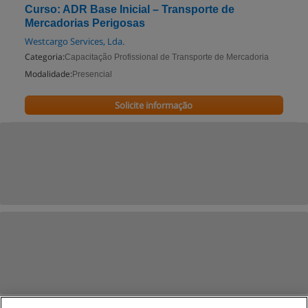
Curso: ADR Base Inicial – Transporte de
Mercadorias Perigosas
Westcargo Services, Lda.
Categoria:
Capacitação Profissional de Transporte de Mercadoria
Modalidade:
Presencial
Solicite informação