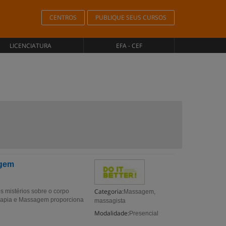
CENTROS
PUBLIQUE SEUS CURSOS
LICENCIATURA
EFA - CEF
agem
Categoria:
s mistérios sobre o corpo
Massagem,
erapia e Massagem proporciona
massagista
Modalidade:
Presencial