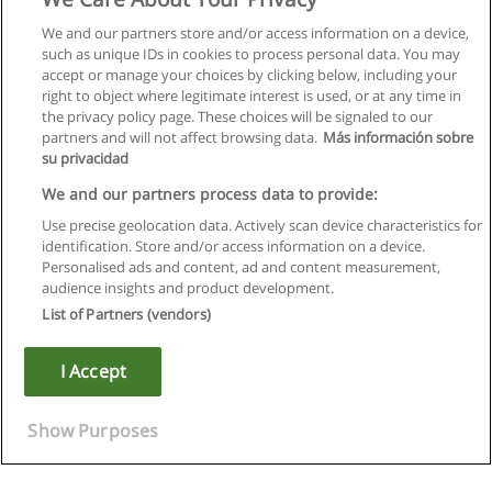
We and our partners store and/or access information on a device,
such as unique IDs in cookies to process personal data. You may
accept or manage your choices by clicking below, including your
right to object where legitimate interest is used, or at any time in
the privacy policy page. These choices will be signaled to our
partners and will not affect browsing data.
Más información sobre
su privacidad
We and our partners process data to provide:
Use precise geolocation data. Actively scan device characteristics for
identification. Store and/or access information on a device.
Regras de uso
Personalised ads and content, ad and content measurement,
audience insights and product development.
Privacidade de dados
List of Partners (vendors)
Entrar em contato com Educaedu
I Accept
Copyright © Educaedu Business S.L. - CIF : B-95610580: -
www.educaedu.com.pt
Show Purposes