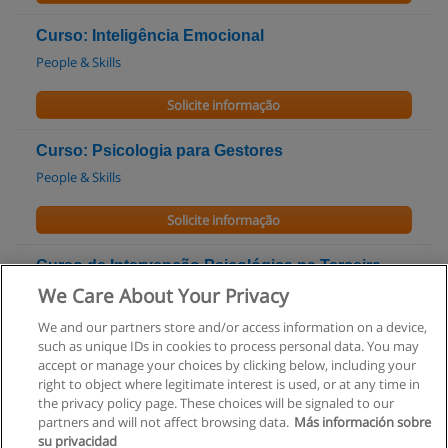
Curso: Inteligência Emocional
People & Skills
Solicite informação
Curso: Psicologia para Gestores
People & Skills
Solicite informação
Curso de Intervenção Psicológica na Terceira
Idade
We Care About Your Privacy
DAR + Serviços Psicologia e Formação
We and our partners store and/or access information on a device,
such as unique IDs in cookies to process personal data. You may
Solicite informação
accept or manage your choices by clicking below, including your
right to object where legitimate interest is used, or at any time in
the privacy policy page. These choices will be signaled to our
partners and will not affect browsing data.
Más información sobre
su privacidad