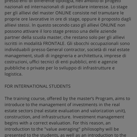
presso enti di differente tipologia, nell'ambito di progetti
nazionali ed internazionali di particolare interesse. Lo stage
per gli allievi del master ONLINE consiste nel tramutare le
proprie ore lavorative in ore di stage, oppure è proposto dagli
allievi stessi. In questo secondo caso gli allievi ONLINE non
possono attivare il loro stage presso una delle aziende
partner della scuola master, che restano solo per gli allievi
iscritti in modalità FRONTALE. Gli sbocchi occupazionali sono
individuabili presso General contractor, società di real estate
management, studi di ingegneria e architettura, imprese di
costruzioni, uffici tecnici di enti pubblici, enti e agenzie
pubbliche o private per lo sviluppo di infrastrutture e
logistica.
FOR INTERNATIONAL STUDENTS
The training course, offered by the master’s Program, aims to
introduce to the management of investments in the real
estate sectors (real estate evaluation and valorization unit),
construction, and infrastructure. Investment management
begins with a correct evaluation. For this reason, an
introduction to the "value averaging" philosophy will be
presented to the students, as well as an introduction to the