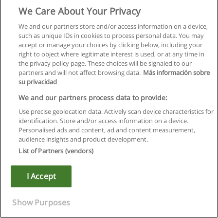
dati e la capacità di elaborazione, hanno invece permesso di
We Care About Your Privacy
ribaltare la logica precedente e, di conseguenza, di
comprendere i fenomeni attraverso lo studio dei dati generati
We and our partners store and/or access information on a device,
dagli stessi fenomeni analizzati, generando quindi un
such as unique IDs in cookies to process personal data. You may
approccio nuovo data driven.
accept or manage your choices by clicking below, including your
Ma quali sono le potenzialità offerte da questi nuovi sistemi,
right to object where legitimate interest is used, or at any time in
basati sull’ intelligenza artificiale, in grado di apprendere?
the privacy policy page. These choices will be signaled to our
Potremmo rispondere suddividendole in tre punti:
partners and will not affect browsing data.
Más información sobre
1) Comprendere il linguaggio naturale, le immagini e le altre
su privacidad
forme di dati non strutturati.
We and our partners process data to provide:
2) Trovare delle evidenze e formulare delle ipotesi
analizzando i dati.
Use precise geolocation data. Actively scan device characteristics for
3) Migliorare il sistema di “risposte” nel tempo: ad ogni
identification. Store and/or access information on a device.
interazione questi sistemi apprendono e sono in grado di
Personalised ads and content, ad and content measurement,
migliorare la propria conoscenza.
audience insights and product development.
A titolo esemplificativo, senza entrare nel dettaglio, il
List of Partners (vendors)
riconoscimento delle immagini potrebbe permettere di
riutilizzare, senza alcuno sforzo, componenti o parti di
I Accept
elaborati che siano già state progettate in passato. E ancora,
la possibilità di trovare evidenze e formulare ipotesi
attraverso l’analisi dei dati, può generare la costruzione di
Show Purposes
modelli predittivi come il comportamento di acquisto o la
previsione della domanda di mercato che possono indirizzare