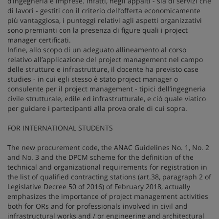
d’ingegneria e imprese. Infatti, negli appalti - sia di servizi che
di lavori - gestiti con il criterio dell’offerta economicamente
più vantaggiosa, i punteggi relativi agli aspetti organizzativi
sono premianti con la presenza di figure quali i project
manager certificati.
Infine, allo scopo di un adeguato allineamento al corso
relativo all’applicazione del project management nel campo
delle strutture e infrastrutture, il docente ha previsto case
studies - in cui egli stesso è stato project manager o
consulente per il project management - tipici dell’ingegneria
civile strutturale, edile ed infrastrutturale, e ciò quale viatico
per guidare i partecipanti alla prova orale di cui sopra.
FOR INTERNATIONAL STUDENTS
The new procurement code, the ANAC Guidelines No. 1, No. 2
and No. 3 and the DPCM scheme for the definition of the
technical and organizational requirements for registration in
the list of qualified contracting stations (art.38, paragraph 2 of
Legislative Decree 50 of 2016) of February 2018, actually
emphasizes the importance of project management activities
both for ORs and for professionals involved in civil and
infrastructural works and / or engineering and architectural