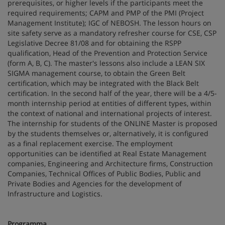
prerequisites, or higher levels if the participants meet the
required requirements; CAPM and PMP of the PMI (Project
Management Institute); IGC of NEBOSH. The lesson hours on
site safety serve as a mandatory refresher course for CSE, CSP
Legislative Decree 81/08 and for obtaining the RSPP
qualification, Head of the Prevention and Protection Service
(form A, B, C). The master's lessons also include a LEAN SIX
SIGMA management course, to obtain the Green Belt
certification, which may be integrated with the Black Belt
certification. In the second half of the year, there will be a 4/5-
month internship period at entities of different types, within
the context of national and international projects of interest.
The internship for students of the ONLINE Master is proposed
by the students themselves or, alternatively, it is configured
as a final replacement exercise. The employment
opportunities can be identified at Real Estate Management
companies, Engineering and Architecture firms, Construction
Companies, Technical Offices of Public Bodies, Public and
Private Bodies and Agencies for the development of
Infrastructure and Logistics.
Programma
.