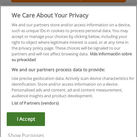
Curso: Kids Developers - Nível I
We Care About Your Privacy
People & Skills
We and our partners store and/or access information on a device,
such as unique IDs in cookies to process personal data. You may
Solicite informação
accept or manage your choices by clicking below, including your
right to object where legitimate interest is used, or at any time in
the privacy policy page. These choices will be signaled to our
partners and will not affect browsing data.
Más información sobre
su privacidad
Regras de uso
We and our partners process data to provide:
Use precise geolocation data. Actively scan device characteristics for
Privacidade de dados
identification. Store and/or access information on a device.
Personalised ads and content, ad and content measurement,
Entrar em contato com Educaedu
audience insights and product development.
List of Partners (vendors)
Copyright © Educaedu Business S.L. - CIF : B-95610580: -
www.educaedu.com.pt
I Accept
Show Purposes