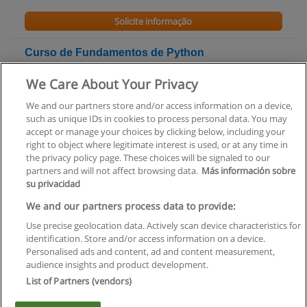
Solicite informação
Curso de Fundamentos de Python
Citeforma - Centro de Formação Profissional dos
We Care About Your Privacy
Trabalhadores de Escritório, Comércio, Serviços e Novas
Tecnologias
We and our partners store and/or access information on a device,
such as unique IDs in cookies to process personal data. You may
Solicite informação
accept or manage your choices by clicking below, including your
right to object where legitimate interest is used, or at any time in
the privacy policy page. These choices will be signaled to our
partners and will not affect browsing data.
Más información sobre
su privacidad
Regras de uso
We and our partners process data to provide:
Use precise geolocation data. Actively scan device characteristics for
Privacidade de dados
identification. Store and/or access information on a device.
Personalised ads and content, ad and content measurement,
Entrar em contato com Educaedu
audience insights and product development.
List of Partners (vendors)
Copyright © Educaedu Business S.L. - CIF : B-95610580: -
www.educaedu.com.pt