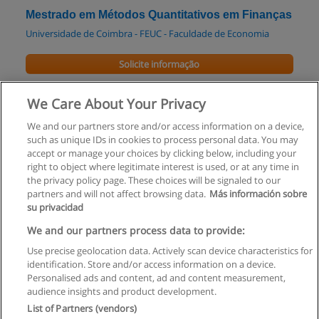
Mestrado em Métodos Quantitativos em Finanças
Universidade de Coimbra - FEUC - Faculdade de Economia
Solicite informação
Master of Business Administration
We Care About Your Privacy
IU International University of Applied Sciences
We and our partners store and/or access information on a device,
such as unique IDs in cookies to process personal data. You may
Solicite informação
accept or manage your choices by clicking below, including your
right to object where legitimate interest is used, or at any time in
the privacy policy page. These choices will be signaled to our
partners and will not affect browsing data.
Más información sobre
su privacidad
Regras de uso
We and our partners process data to provide:
Use precise geolocation data. Actively scan device characteristics for
Privacidade de dados
identification. Store and/or access information on a device.
Personalised ads and content, ad and content measurement,
Entrar em contato com Educaedu
audience insights and product development.
List of Partners (vendors)
Copyright © Educaedu Business S.L. - CIF : B-95610580: -