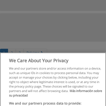
1
2
3
Próxima
We Care About Your Privacy
Página
1
de
3
We and our partners store and/or access information on a device,
such as unique IDs in cookies to process personal data. You may
Veja cursos históricos
accept or manage your choices by clicking below, including your
right to object where legitimate interest is used, or at any time in
the privacy policy page. These choices will be signaled to our
partners and will not affect browsing data.
Más información sobre
su privacidad
Regras de uso
We and our partners process data to provide: