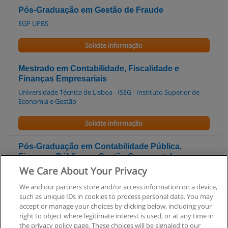
Pós-Graduação em Gestão de Fraude
EGP UPBS
Solicite informação
Mestrado em Contabilidade, Fiscalidade e
Finanças Empresariais
Universidade Técnica de Lisboa - ISEG - Instituto Superior de
Economia e Gestão
Solicite informação
Pós-Graduação em Contabilidade Pública,
Finanças Públicas e Gestão Orçamental
We Care About Your Privacy
Universidade Técnica de Lisboa - ISEG - Instituto Superior de
Economia e Gestão
We and our partners store and/or access information on a device,
such as unique IDs in cookies to process personal data. You may
Solicite informação
accept or manage your choices by clicking below, including your
right to object where legitimate interest is used, or at any time in
the privacy policy page. These choices will be signaled to our