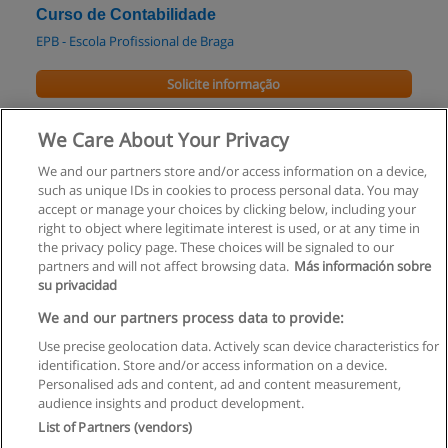
Curso de Contabilidade
EPB - Escola Profissional de Braga
Solicite informação
Curso de Contabilidade e Gestão
We Care About Your Privacy
EPB - Escola Profissional de Braga
We and our partners store and/or access information on a device,
such as unique IDs in cookies to process personal data. You may
Solicite informação
accept or manage your choices by clicking below, including your
right to object where legitimate interest is used, or at any time in
the privacy policy page. These choices will be signaled to our
partners and will not affect browsing data.
Más información sobre
su privacidad
Regras de uso
We and our partners process data to provide:
Use precise geolocation data. Actively scan device characteristics for
Privacidade de dados
identification. Store and/or access information on a device.
Personalised ads and content, ad and content measurement,
Entrar em contato com Educaedu
audience insights and product development.
List of Partners (vendors)
Copyright © Educaedu Business S.L. - CIF : B-95610580: -