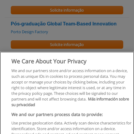
Solicite informação
Pós-graduação Global Team-Based Innovation
Porto Design Factory
Solicite informação
Mestrado em Engenharia Informática
We Care About Your Privacy
UFP - Universidade Fernando Pessoa
We and our partners store and/or access information on a device,
such as unique IDs in cookies to process personal data. You may
Solicite informação
accept or manage your choices by clicking below, including your
right to object where legitimate interest is used, or at any time in
the privacy policy page. These choices will be signaled to our
partners and will not affect browsing data.
Más información sobre
su privacidad
Regras de uso
We and our partners process data to provide:
Use precise geolocation data. Actively scan device characteristics for
Privacidade de dados
identification. Store and/or access information on a device.