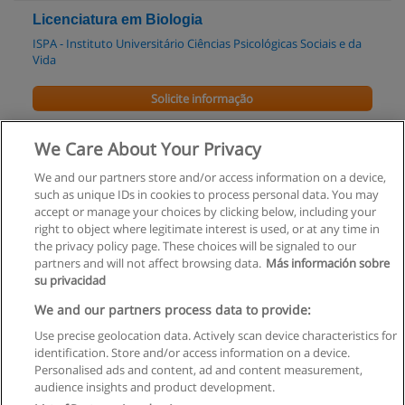
Licenciatura em Biologia
ISPA - Instituto Universitário Ciências Psicológicas Sociais e da
Vida
Solicite informação
Mestrado em Biotecnologia
We Care About Your Privacy
UNL - Universidade Nova de Lisboa
We and our partners store and/or access information on a device,
such as unique IDs in cookies to process personal data. You may
Solicite informação
accept or manage your choices by clicking below, including your
right to object where legitimate interest is used, or at any time in
the privacy policy page. These choices will be signaled to our
partners and will not affect browsing data.
Más información sobre
su privacidad
Regras de uso
We and our partners process data to provide:
Use precise geolocation data. Actively scan device characteristics for
Privacidade de dados
identification. Store and/or access information on a device.
Personalised ads and content, ad and content measurement,
Entrar em contato com Educaedu
audience insights and product development.