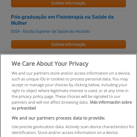
Solicite informação
Pós-graduação em Fisioterapia na Saúde da
Mulher
ESSA - Escola Superior de Saúde do Alcoitão
Solicite informação
Pós-Graduação em Integração Sensorial para
We Care About Your Privacy
Terapeutas Ocupacionais
ESSA - Escola Superior de Saúde do Alcoitão
We and our partners store and/or access information on a device,
such as unique IDs in cookies to process personal data. You may
accept or manage your choices by clicking below, including your
Solicite informação
right to object where legitimate interest is used, or at any time in
the privacy policy page. These choices will be signaled to our
partners and will not affect browsing data.
Más información sobre
su privacidad
We and our partners process data to provide:
Regras de uso
Use precise geolocation data. Actively scan device characteristics for
Privacidade de dados
identification. Store and/or access information on a device.