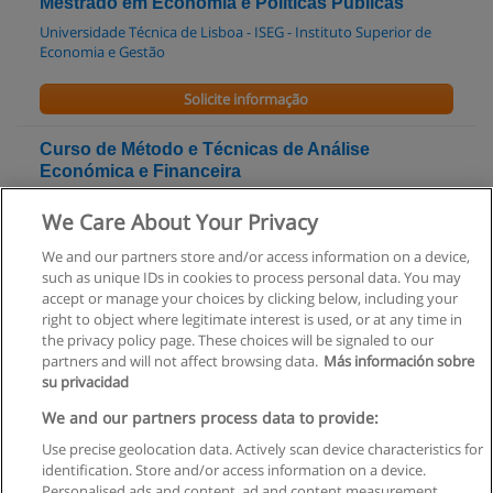
Mestrado em Economia e Políticas Públicas
Universidade Técnica de Lisboa - ISEG - Instituto Superior de
Economia e Gestão
Solicite informação
Curso de Método e Técnicas de Análise
Económica e Financeira
Citeforma - Centro de Formação Profissional dos
We Care About Your Privacy
Trabalhadores de Escritório, Comércio, Serviços e Novas
Tecnologias
We and our partners store and/or access information on a device,
such as unique IDs in cookies to process personal data. You may
Solicite informação
accept or manage your choices by clicking below, including your
right to object where legitimate interest is used, or at any time in
the privacy policy page. These choices will be signaled to our
partners and will not affect browsing data.
Más información sobre
su privacidad
Regras de uso
We and our partners process data to provide:
Use precise geolocation data. Actively scan device characteristics for
Privacidade de dados
identification. Store and/or access information on a device.
Personalised ads and content, ad and content measurement,