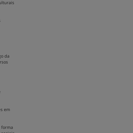
ulturais
s
go da
rsos
e
es em
e forma