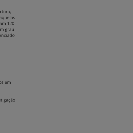
rtura;
daquelas
uam 120
 um grau
cenciado
-os em
stigação