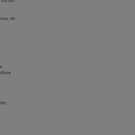
 sociais
ivos, de
 e
ênfase
ntes