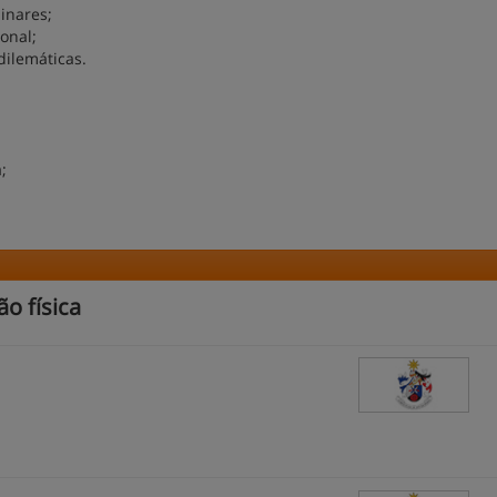
inares;
onal;
dilemáticas.
;
o física