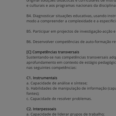
original soluções didácticas e curriculares de inst
e culturais e aos programas nacionais da disciplina
B4. Diagnosticar situações educativas, usando inst
modo a compreender a complexidade e a especifici
B5. Participar em projectos de investigação-acção e
B6. Desenvolver competências de auto-formação ref
[C] Competências transversais
Sustentando-se nas competências transversais adqu
aprofundamento em contexto de estágio pedagógico
nas seguintes competências:
C1. Instrumentais
a. Capacidade de análise e síntese;
b. Habilidades de manipulação de informação (capa
fontes);
c. Capacidade de resolver problemas.
C2. Interpessoais
a. Capacidade de liderar grupos de trabalho;