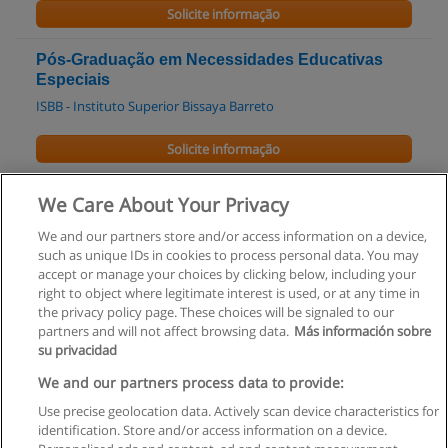
Solicite informação
Pós-Graduação em Necessidades Educativas
Especiais
ISBB - Instituto Superior Bissaya Barreto
Solicite informação
Licenciatura em Educação
We Care About Your Privacy
UM - Universidade do Minho
We and our partners store and/or access information on a device,
such as unique IDs in cookies to process personal data. You may
Solicite informação
accept or manage your choices by clicking below, including your
right to object where legitimate interest is used, or at any time in
the privacy policy page. These choices will be signaled to our
partners and will not affect browsing data.
Más información sobre
su privacidad
Regras de uso
We and our partners process data to provide:
Use precise geolocation data. Actively scan device characteristics for
Privacidade de dados
identification. Store and/or access information on a device.