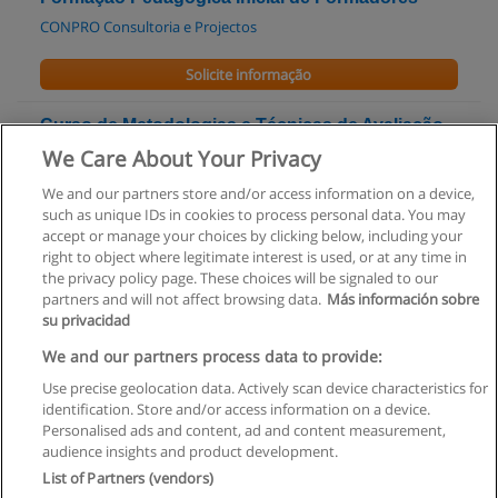
CONPRO Consultoria e Projectos
Solicite informação
Curso de Metodologias e Técnicas de Avaliação
da Aprendizagem
We Care About Your Privacy
Logic Training - Instituto de Formação
We and our partners store and/or access information on a device,
such as unique IDs in cookies to process personal data. You may
Solicite informação
accept or manage your choices by clicking below, including your
right to object where legitimate interest is used, or at any time in
the privacy policy page. These choices will be signaled to our
partners and will not affect browsing data.
Más información sobre
su privacidad
Regras de uso
We and our partners process data to provide:
Use precise geolocation data. Actively scan device characteristics for
Privacidade de dados
identification. Store and/or access information on a device.
Personalised ads and content, ad and content measurement,
Entrar em contato com Educaedu
audience insights and product development.
List of Partners (vendors)
Copyright © Educaedu Business S.L. - CIF : B-95610580: -