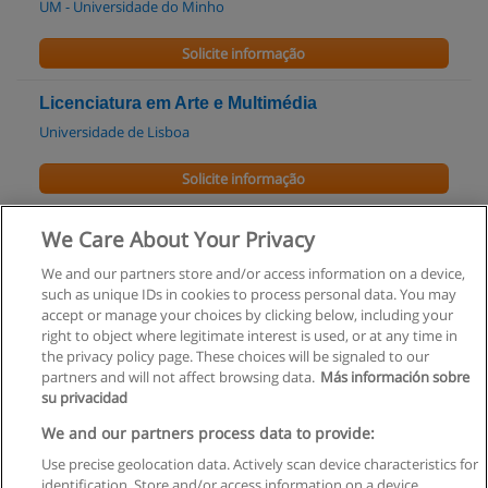
UM - Universidade do Minho
Solicite informação
Licenciatura em Arte e Multimédia
Universidade de Lisboa
Solicite informação
Licenciatura em Belas Artes - Pintura
We Care About Your Privacy
Universidade de Lisboa
We and our partners store and/or access information on a device,
such as unique IDs in cookies to process personal data. You may
Solicite informação
accept or manage your choices by clicking below, including your
right to object where legitimate interest is used, or at any time in
the privacy policy page. These choices will be signaled to our
partners and will not affect browsing data.
Más información sobre
su privacidad
Regras de uso
We and our partners process data to provide:
Use precise geolocation data. Actively scan device characteristics for
Privacidade de dados
identification. Store and/or access information on a device.