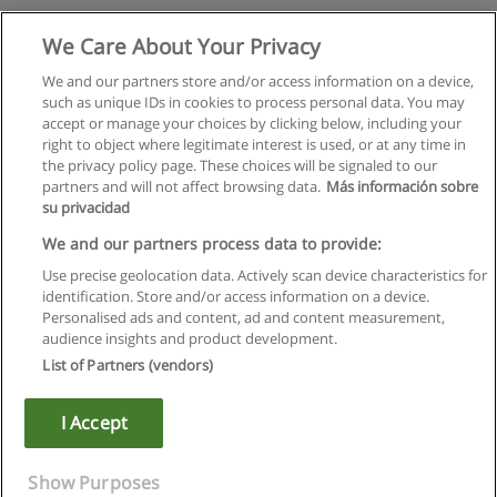
Pós-Graduação em Informações e Segurança
We Care About Your Privacy
UTL - Universidade Técnica de Lisboa
We and our partners store and/or access information on a device,
such as unique IDs in cookies to process personal data. You may
Solicite informação
accept or manage your choices by clicking below, including your
right to object where legitimate interest is used, or at any time in
the privacy policy page. These choices will be signaled to our
partners and will not affect browsing data.
Más información sobre
su privacidad
Regras de uso
We and our partners process data to provide:
Use precise geolocation data. Actively scan device characteristics for
Privacidade de dados
identification. Store and/or access information on a device.
Personalised ads and content, ad and content measurement,
Entrar em contato com Educaedu
audience insights and product development.
List of Partners (vendors)
Copyright © Educaedu Business S.L. - CIF : B-95610580: -
www.educaedu.com.pt
I Accept
Show Purposes