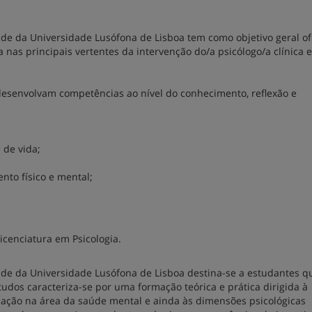
úde da Universidade Lusófona de Lisboa tem como objetivo geral o
 nas principais vertentes da intervenção do/a psicólogo/a clínica 
senvolvam competências ao nível do conhecimento, reflexão e
 de vida;
nto físico e mental;
Licenciatura em Psicologia.
úde da Universidade Lusófona de Lisboa destina-se a estudantes q
studos caracteriza-se por uma formação teórica e prática dirigida à
ação na área da saúde mental e ainda às dimensões psicológicas