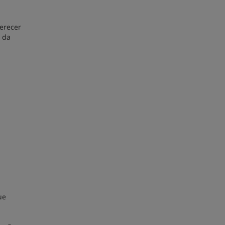
ferecer
e da
ue