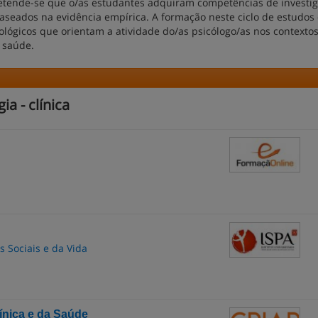
etende-se que o/as estudantes adquiram competências de investi
seados na evidência empírica. A formação neste ciclo de estudos 
tológicos que orientam a atividade do/as psicólogo/as nos contexto
a saúde.
a - clínica
as Sociais e da Vida
ínica e da Saúde