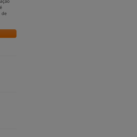
gação
é
s de