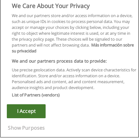
We Care About Your Privacy
We and our partners store and/or access information on a device,
such as unique IDs in cookies to process personal data. You may
accept or manage your choices by clicking below, including your
right to object where legitimate interest is used, or at any time in
the privacy policy page. These choices will be signaled to our
partners and will not affect browsing data.
Más información sobre
su privacidad
We and our partners process data to provide:
Use precise geolocation data. Actively scan device characteristics for
identification. Store and/or access information on a device.
Regras de uso
Personalised ads and content, ad and content measurement,
audience insights and product development.
Privacidade de dados
List of Partners (vendors)
Entrar em contato com Educaedu
I Accept
Copyright © Educaedu Business S.L. - CIF : B-95610580: -
www.educaedu.com.pt
Show Purposes