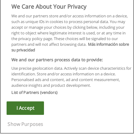
We Care About Your Privacy
We and our partners store and/or access information on a device,
such as unique IDs in cookies to process personal data. You may
accept or manage your choices by clicking below, including your
right to object where legitimate interest is used, or at any time in
the privacy policy page. These choices will be signaled to our
partners and will not affect browsing data.
Más información sobre
su privacidad
We and our partners process data to provide:
Use precise geolocation data. Actively scan device characteristics for
identification. Store and/or access information on a device.
Regras de uso
Personalised ads and content, ad and content measurement,
audience insights and product development.
Privacidade de dados
List of Partners (vendors)
Entrar em contato com Educaedu
I Accept
Copyright © Educaedu Business S.L. - CIF : B-95610580: -
www.educaedu.com.pt
Show Purposes