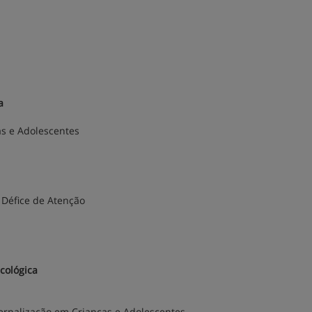
a
s e Adolescentes
 Défice de Atenção
icológica
ernalização em Crianças e Adolescentes