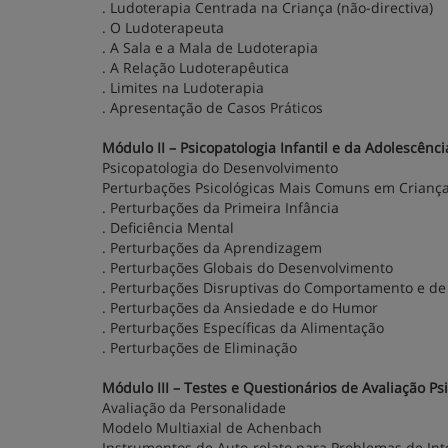
. Ludoterapia Centrada na Criança (não-directiva)
. O Ludoterapeuta
. A Sala e a Mala de Ludoterapia
. A Relação Ludoterapêutica
. Limites na Ludoterapia
. Apresentação de Casos Práticos
Módulo II – Psicopatologia Infantil e da Adolescênci
Psicopatologia do Desenvolvimento
Perturbações Psicológicas Mais Comuns em Criança
. Perturbações da Primeira Infância
. Deficiência Mental
. Perturbações da Aprendizagem
. Perturbações Globais do Desenvolvimento
. Perturbações Disruptivas do Comportamento e de
. Perturbações da Ansiedade e do Humor
. Perturbações Específicas da Alimentação
. Perturbações de Eliminação
Módulo III – Testes e Questionários de Avaliação Ps
Avaliação da Personalidade
Modelo Multiaxial de Achenbach
Instrumentos de Auto-relato para Problemas de Int