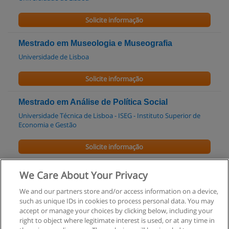
Solicite informação
Mestrado em Museologia e Museografia
Universidade de Lisboa
Solicite informação
Mestrado em Análise de Política Social
Universidade Técnica de Lisboa - ISEG - Instituto Superior de
Economia e Gestão
Solicite informação
Licenciatura em Antropologia
We Care About Your Privacy
UNL - Universidade Nova de Lisboa
We and our partners store and/or access information on a device,
such as unique IDs in cookies to process personal data. You may
Solicite informação
accept or manage your choices by clicking below, including your
right to object where legitimate interest is used, or at any time in