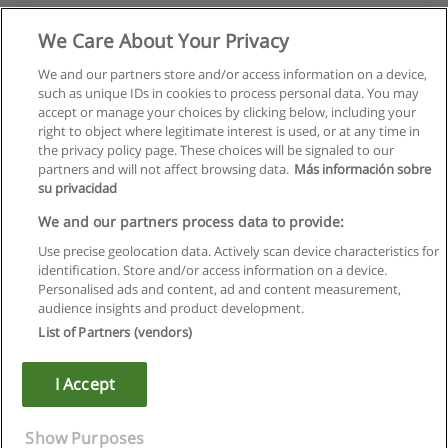
We Care About Your Privacy
We and our partners store and/or access information on a device,
such as unique IDs in cookies to process personal data. You may
accept or manage your choices by clicking below, including your
right to object where legitimate interest is used, or at any time in
the privacy policy page. These choices will be signaled to our
partners and will not affect browsing data.
Más información sobre
su privacidad
Regras de uso
We and our partners process data to provide:
Use precise geolocation data. Actively scan device characteristics for
Privacidade de dados
identification. Store and/or access information on a device.
Personalised ads and content, ad and content measurement,
Entrar em contato com Educaedu
audience insights and product development.
List of Partners (vendors)
Copyright © Educaedu Business S.L. - CIF : B-95610580: -
www.educaedu.com.pt
I Accept
Show Purposes
Solicite informação