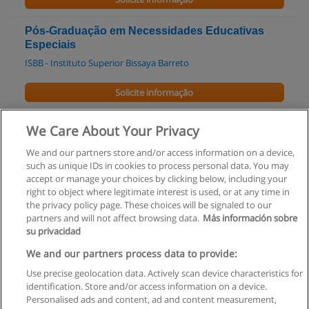
Pós-Graduação em Necessidades Educativas
Especiais
ISBB - Instituto Superior Bissaya Barreto
Solicite informação
Mestrado em Educação e Sociedade
We Care About Your Privacy
ISCTE - Instituto Universitário de Lisboa
We and our partners store and/or access information on a device,
such as unique IDs in cookies to process personal data. You may
Solicite informação
accept or manage your choices by clicking below, including your
right to object where legitimate interest is used, or at any time in
the privacy policy page. These choices will be signaled to our
partners and will not affect browsing data.
Más información sobre
su privacidad
Regras de uso
We and our partners process data to provide:
Use precise geolocation data. Actively scan device characteristics for
Privacidade de dados
identification. Store and/or access information on a device.
Personalised ads and content, ad and content measurement,
Entrar em contato com Educaedu