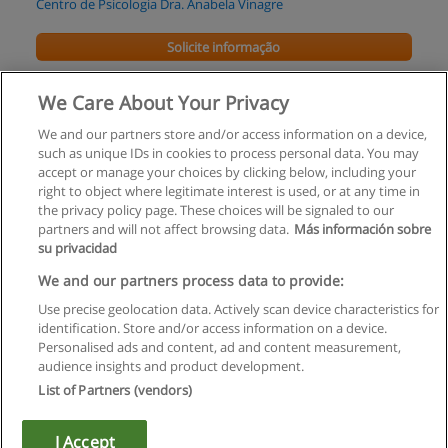
Centro de Psicologia Dra. Anabela Vinagre
Solicite informação
Curso de Gestor de Formação
We Care About Your Privacy
Densisfor Consuting
We and our partners store and/or access information on a device,
such as unique IDs in cookies to process personal data. You may
Solicite informação
accept or manage your choices by clicking below, including your
right to object where legitimate interest is used, or at any time in
the privacy policy page. These choices will be signaled to our
partners and will not affect browsing data.
Más información sobre
su privacidad
Regras de uso
We and our partners process data to provide:
Use precise geolocation data. Actively scan device characteristics for
Privacidade de dados
identification. Store and/or access information on a device.
Personalised ads and content, ad and content measurement,
Entrar em contato com Educaedu
audience insights and product development.
List of Partners (vendors)
Copyright © Educaedu Business S.L. - CIF : B-95610580: -
www.educaedu.com.pt
I Accept