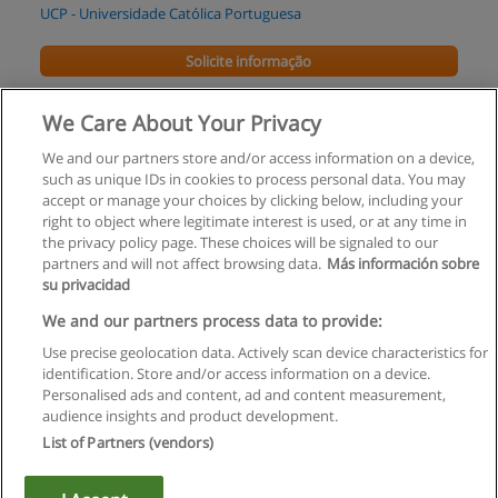
UCP - Universidade Católica Portuguesa
Solicite informação
Mestrado em Filosofia
We Care About Your Privacy
UCP - Universidade Católica Portuguesa
We and our partners store and/or access information on a device,
such as unique IDs in cookies to process personal data. You may
Solicite informação
accept or manage your choices by clicking below, including your
right to object where legitimate interest is used, or at any time in
the privacy policy page. These choices will be signaled to our
partners and will not affect browsing data.
Más información sobre
su privacidad
Regras de uso
We and our partners process data to provide:
Use precise geolocation data. Actively scan device characteristics for
Privacidade de dados
identification. Store and/or access information on a device.
Personalised ads and content, ad and content measurement,
Entrar em contato com Educaedu
audience insights and product development.
List of Partners (vendors)
Copyright © Educaedu Business S.L. - CIF : B-95610580: -
www.educaedu.com.pt