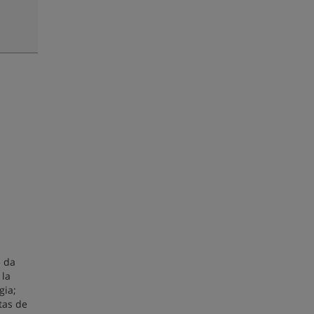
e da
 la
gia;
tas de