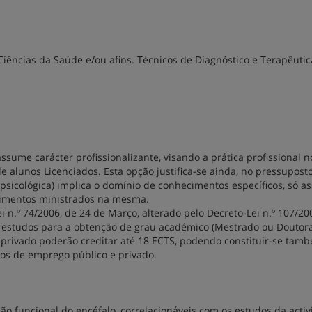
iências da Saúde e/ou afins. Técnicos de Diagnóstico e Terapêutic
sume carácter profissionalizante, visando a prática profissional n
de alunos Licenciados. Esta opção justifica-se ainda, no pressupost
sicológica) implica o domínio de conhecimentos específicos, só a
cimentos ministrados na mesma.
i n.º 74/2006, de 24 de Março, alterado pelo Decreto-Lei n.º 107/20
e estudos para a obtenção de grau académico (Mestrado ou Doutor
 privado poderão creditar até 18 ECTS, podendo constituir-se tam
os de emprego público e privado.
o funcional do encéfalo, correlacionáveis com os estudos da acti