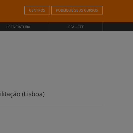
CENTROS
PUBLIQUE SEUS CURSOS
LICENCIATURA
EFA - CEF
itação (Lisboa)