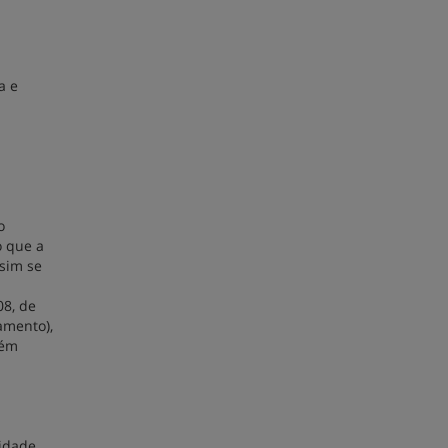
a e
o
o que a
ssim se
08, de
amento),
bém
vidade