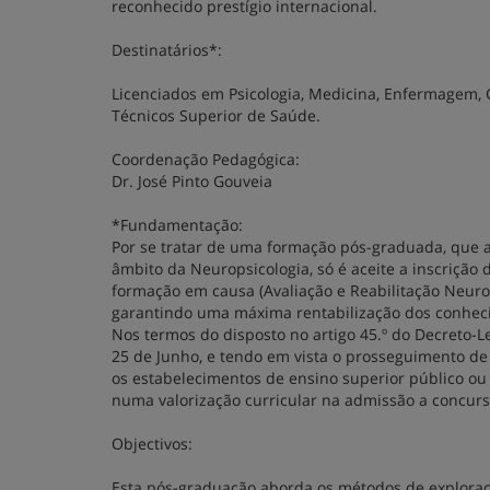
reconhecido prestígio internacional.
Destinatários*:
Licenciados em Psicologia, Medicina, Enfermagem, C
Técnicos Superior de Saúde.
Coordenação Pedagógica:
Dr. José Pinto Gouveia
*Fundamentação:
Por se tratar de uma formação pós-graduada, que as
âmbito da Neuropsicologia, só é aceite a inscrição 
formação em causa (Avaliação e Reabilitação Neurop
garantindo uma máxima rentabilização dos conhe
Nos termos do disposto no artigo 45.º do Decreto-Le
25 de Junho, e tendo em vista o prosseguimento d
os estabelecimentos de ensino superior público ou
numa valorização curricular na admissão a concurs
Objectivos:
Esta pós-graduação aborda os métodos de exploraçã