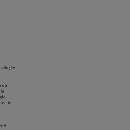
valiação
e da
 la
gia;
tas de
rid.