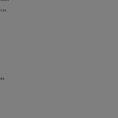
icas.
 de