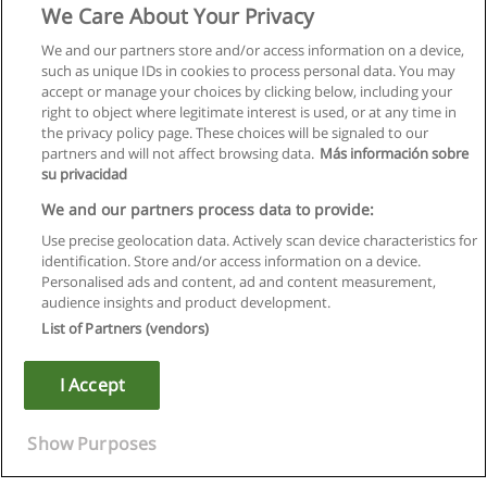
We Care About Your Privacy
We and our partners store and/or access information on a device,
such as unique IDs in cookies to process personal data. You may
accept or manage your choices by clicking below, including your
right to object where legitimate interest is used, or at any time in
Próxima
the privacy policy page. These choices will be signaled to our
partners and will not affect browsing data.
Más información sobre
Página
1
de
9
su privacidad
We and our partners process data to provide:
Use precise geolocation data. Actively scan device characteristics for
identification. Store and/or access information on a device.
Regras de uso
Personalised ads and content, ad and content measurement,
audience insights and product development.
Privacidade de dados
List of Partners (vendors)
Entrar em contato com Educaedu
I Accept
Copyright © Educaedu Business S.L. - CIF : B-95610580: -
www.educaedu.com.pt
Show Purposes