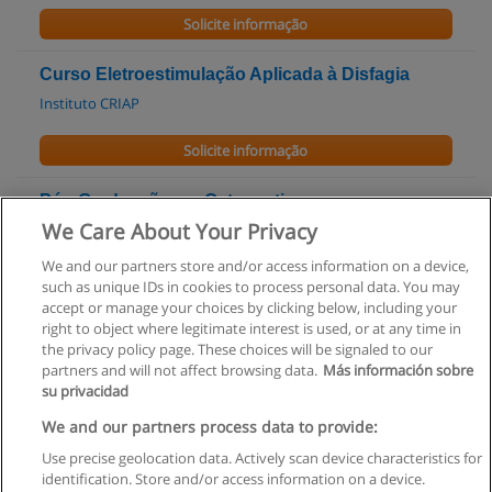
Solicite informação
Curso Eletroestimulação Aplicada à Disfagia
Instituto CRIAP
Solicite informação
Pós-Graduação em Osteopatia
We Care About Your Privacy
CESPU - Cooperativa de Ensino Superior Politécnico e
Universitário
We and our partners store and/or access information on a device,
such as unique IDs in cookies to process personal data. You may
Solicite informação
accept or manage your choices by clicking below, including your
right to object where legitimate interest is used, or at any time in
the privacy policy page. These choices will be signaled to our
partners and will not affect browsing data.
Más información sobre
su privacidad
Regras de uso
We and our partners process data to provide:
Use precise geolocation data. Actively scan device characteristics for
Privacidade de dados
identification. Store and/or access information on a device.