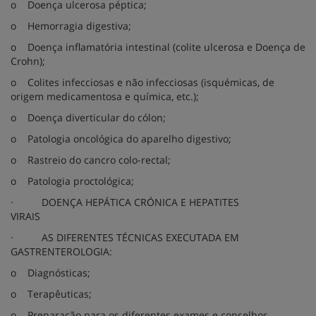
o
Doença ulcerosa péptica;
o
Hemorragia digestiva;
o
Doença inflamatória intestinal (colite ulcerosa e Doença de
Crohn);
o
Colites infecciosas e não infecciosas (isquémicas, de
origem medicamentosa e química, etc.);
o
Doença diverticular do cólon;
o
Patologia oncológica do aparelho digestivo;
o
Rastreio do cancro colo-rectal;
o
Patologia proctológica;
·
DOENÇA HEPÁTICA CRÓNICA E HEPATITES
VIRAIS
·
AS DIFERENTES TÉCNICAS EXECUTADA EM
GASTRENTEROLOGIA:
o
Diagnósticas;
o
Terapêuticas;
o
Preparação para os diferentes exames e conselhos