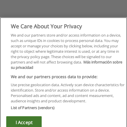
We Care About Your Privacy
We and our partners store and/or access information on a device,
such as unique IDs in cookies to process personal data. You may
Próxima
accept or manage your choices by clicking below, including your
Página
1
de
2
right to object where legitimate interest is used, or at any time in
the privacy policy page. These choices will be signaled to our
partners and will not affect browsing data.
Más información sobre
su privacidad
Regras de uso
We and our partners process data to provide:
Use precise geolocation data. Actively scan device characteristics for
Privacidade de dados
identification. Store and/or access information on a device.
Personalised ads and content, ad and content measurement,
Entrar em contato com Educaedu
audience insights and product development.
List of Partners (vendors)
Copyright © Educaedu Business S.L. - CIF : B-95610580: -
www.educaedu.com.pt
I Accept