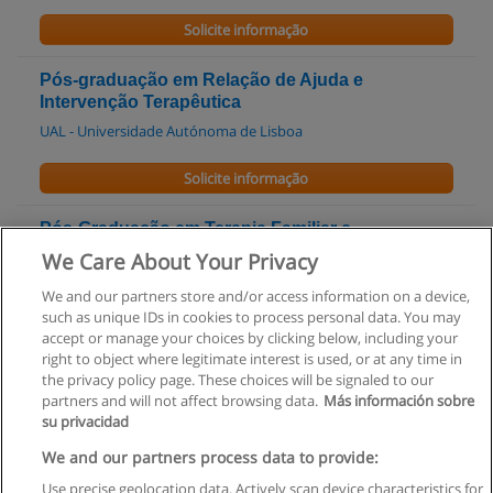
Solicite informação
Pós-graduação em Relação de Ajuda e
Intervenção Terapêutica
UAL - Universidade Autónoma de Lisboa
Solicite informação
Pós-Graduação em Terapia Familiar e
Comunitária
We Care About Your Privacy
UAL - Universidade Autónoma de Lisboa
We and our partners store and/or access information on a device,
such as unique IDs in cookies to process personal data. You may
Solicite informação
accept or manage your choices by clicking below, including your
right to object where legitimate interest is used, or at any time in
the privacy policy page. These choices will be signaled to our
partners and will not affect browsing data.
Más información sobre
su privacidad
Regras de uso
We and our partners process data to provide:
Use precise geolocation data. Actively scan device characteristics for