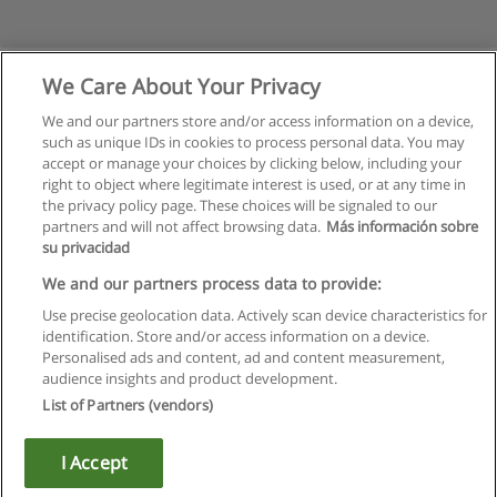
We Care About Your Privacy
We and our partners store and/or access information on a device,
such as unique IDs in cookies to process personal data. You may
accept or manage your choices by clicking below, including your
right to object where legitimate interest is used, or at any time in
the privacy policy page. These choices will be signaled to our
partners and will not affect browsing data.
Más información sobre
su privacidad
Regras de uso
We and our partners process data to provide:
Use precise geolocation data. Actively scan device characteristics for
Privacidade de dados
identification. Store and/or access information on a device.
Personalised ads and content, ad and content measurement,
Entrar em contato com Educaedu
audience insights and product development.
List of Partners (vendors)
Copyright © Educaedu Business S.L. - CIF : B-95610580: -
www.educaedu.com.pt
I Accept