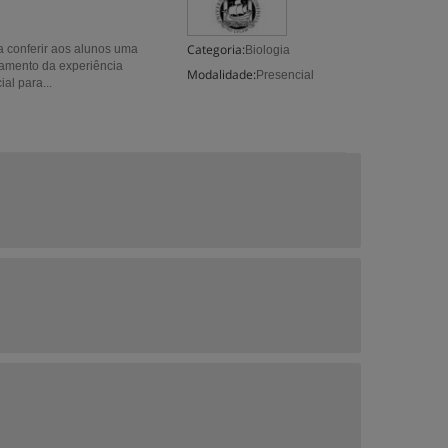
Categoria:
a conferir aos alunos uma
Biologia
damento da experiência
Modalidade:
Presencial
al para...