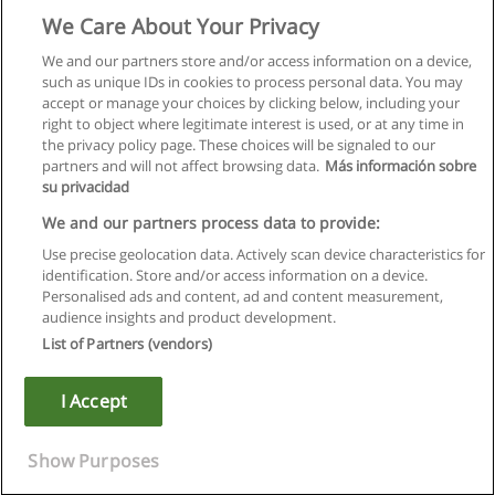
We Care About Your Privacy
We and our partners store and/or access information on a device,
such as unique IDs in cookies to process personal data. You may
accept or manage your choices by clicking below, including your
right to object where legitimate interest is used, or at any time in
the privacy policy page. These choices will be signaled to our
partners and will not affect browsing data.
Más información sobre
su privacidad
We and our partners process data to provide:
Use precise geolocation data. Actively scan device characteristics for
identification. Store and/or access information on a device.
Regras de uso
Personalised ads and content, ad and content measurement,
audience insights and product development.
Privacidade de dados
List of Partners (vendors)
Entrar em contato com Educaedu
I Accept
Copyright © Educaedu Business S.L. - CIF : B-95610580: -
www.educaedu.com.pt
Show Purposes