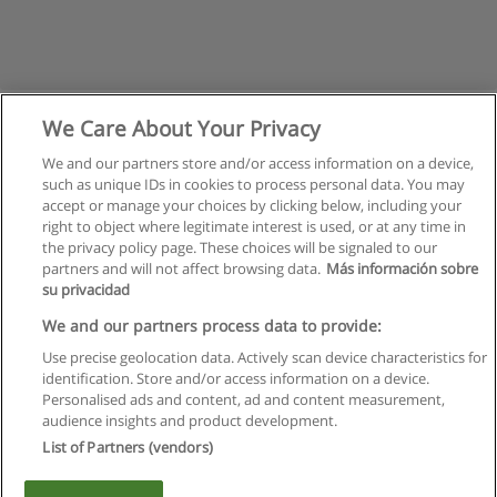
We Care About Your Privacy
We and our partners store and/or access information on a device,
such as unique IDs in cookies to process personal data. You may
accept or manage your choices by clicking below, including your
right to object where legitimate interest is used, or at any time in
the privacy policy page. These choices will be signaled to our
partners and will not affect browsing data.
Más información sobre
su privacidad
Regras de uso
We and our partners process data to provide:
Use precise geolocation data. Actively scan device characteristics for
Privacidade de dados
identification. Store and/or access information on a device.
Personalised ads and content, ad and content measurement,
Entrar em contato com Educaedu
audience insights and product development.
List of Partners (vendors)
Copyright © Educaedu Business S.L. - CIF : B-95610580: -
www.educaedu.com.pt