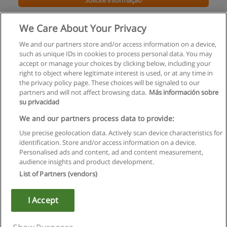
Solicite informação
Curso de Psicossociologia do Trabalho
We Care About Your Privacy
Cognos-Formação e Desenvolvimento Pessoal
We and our partners store and/or access information on a device,
such as unique IDs in cookies to process personal data. You may
Solicite informação
accept or manage your choices by clicking below, including your
right to object where legitimate interest is used, or at any time in
the privacy policy page. These choices will be signaled to our
partners and will not affect browsing data.
Más información sobre
su privacidad
Regras de uso
We and our partners process data to provide:
Use precise geolocation data. Actively scan device characteristics for
Privacidade de dados
identification. Store and/or access information on a device.
Personalised ads and content, ad and content measurement,
Entrar em contato com Educaedu
audience insights and product development.
List of Partners (vendors)
Copyright © Educaedu Business S.L. - CIF : B-95610580: -
www.educaedu.com.pt
I Accept