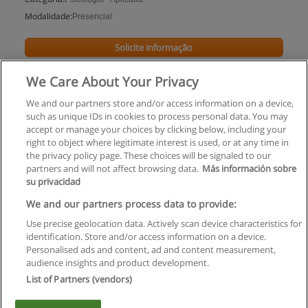
Modalidade:
Presencial
Solicite informação
We Care About Your Privacy
We and our partners store and/or access information on a device,
such as unique IDs in cookies to process personal data. You may
accept or manage your choices by clicking below, including your
right to object where legitimate interest is used, or at any time in
the privacy policy page. These choices will be signaled to our
partners and will not affect browsing data.
Más información sobre
su privacidad
Regras de uso
We and our partners process data to provide:
Use precise geolocation data. Actively scan device characteristics for
Privacidade de dados
identification. Store and/or access information on a device.
Personalised ads and content, ad and content measurement,
Entrar em contato com Educaedu
audience insights and product development.
List of Partners (vendors)
Copyright © Educaedu Business S.L. - CIF : B-95610580: -
www.educaedu.com.pt