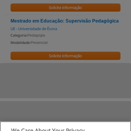
Solicite informação
Mestrado em Educação: Supervisão Pedagógica
UE - Universidade de Évora
Categoria:
Pedagogia
Modalidade:
Presencial
Solicite informação
We Care About Your Privacy