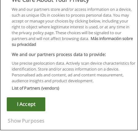
We and our partners store and/or access information on a device,
such as unique IDs in cookies to process personal data. You may
accept or manage your choices by clicking below, including your
right to object where legitimate interest is used, or at any time in
the privacy policy page. These choices will be signaled to our
partners and will not affect browsing data.
Más información sobre
su privacidad
We and our partners process data to provide:
Use precise geolocation data. Actively scan device characteristics for
identification. Store and/or access information on a device.
Regras de uso
Personalised ads and content, ad and content measurement,
audience insights and product development.
Privacidade de dados
List of Partners (vendors)
Entrar em contato com Educaedu
I Accept
Copyright © Educaedu Business S.L. - CIF : B-95610580: -
www.educaedu.com.pt
Show Purposes