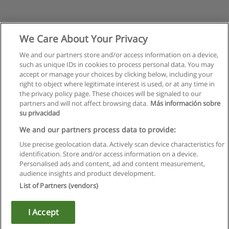
We Care About Your Privacy
We and our partners store and/or access information on a device,
such as unique IDs in cookies to process personal data. You may
accept or manage your choices by clicking below, including your
right to object where legitimate interest is used, or at any time in
the privacy policy page. These choices will be signaled to our
partners and will not affect browsing data.
Más información sobre
su privacidad
Regras de uso
We and our partners process data to provide:
Use precise geolocation data. Actively scan device characteristics for
Privacidade de dados
identification. Store and/or access information on a device.
Personalised ads and content, ad and content measurement,
Entrar em contato com Educaedu
audience insights and product development.
List of Partners (vendors)
Copyright © Educaedu Business S.L. - CIF : B-95610580: -
www.educaedu.com.pt
I Accept