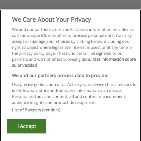
We Care About Your Privacy
We and our partners store and/or access information on a device,
such as unique IDs in cookies to process personal data. You may
accept or manage your choices by clicking below, including your
right to object where legitimate interest is used, or at any time in
the privacy policy page. These choices will be signaled to our
partners and will not affect browsing data.
Más información sobre
su privacidad
We and our partners process data to provide:
Use precise geolocation data. Actively scan device characteristics for
identification. Store and/or access information on a device.
Regras de uso
Personalised ads and content, ad and content measurement,
audience insights and product development.
Privacidade de dados
List of Partners (vendors)
Entrar em contato com Educaedu
I Accept
Copyright © Educaedu Business S.L. - CIF : B-95610580: -
www.educaedu.com.pt